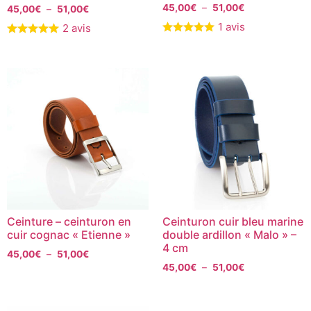
Note
45,00
€
–
51,00
€
45,00
€
–
51,00
€
5.00
sur 5
1 avis
2 avis
Ceinture – ceinturon en
Ceinturon cuir bleu marine
cuir cognac « Etienne »
double ardillon « Malo » –
4 cm
45,00
€
–
51,00
€
45,00
€
–
51,00
€