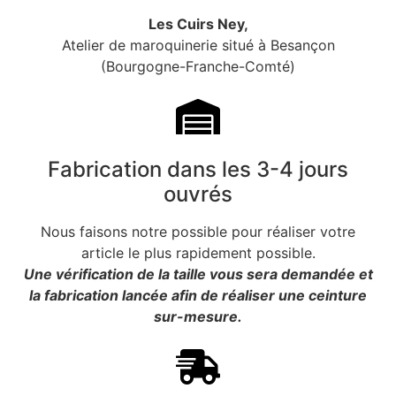
acheter. Pour cela, consultez notre page «
prendre la taille
Les Cuirs Ney,
de sa ceinture
» pour plus de renseignements.
Atelier de maroquinerie situé à Besançon
Solides et esthétiques, nos ceintures en cuir jaune
(Bourgogne-Franche-Comté)
moutarde sauront vous séduire.
Fabrication dans les 3-4 jours
ouvrés
Nous faisons notre possible pour réaliser votre
article le plus rapidement possible.
Une vérification de la taille vous sera demandée et
la fabrication lancée afin de réaliser une ceinture
sur-mesure.