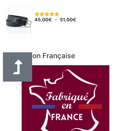
Ceinture - Ceinturon cuir noir "Boris"
45,00
€
–
51,00
€
Note
5.00
sur 5
Fabrication Française