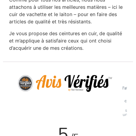
attachons à utiliser les meilleures matières – ici le
cuir de vachette et le laiton – pour en faire des
articles de qualité et très résistants.
Je vous propose des ceintures en cuir, de qualité
et m’applique à satisfaire ceux qui ont choisi
d’acquérir une de mes créations.
Voi
l'attest
de
confi
Avi
soumi
un con
5