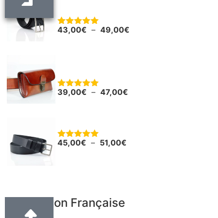
cm
43,00
€
–
49,00
€
Note
5.00
sur 5
Pochette en cuir pour smartphone ou
autres
39,00
€
–
47,00
€
Note
5.00
sur 5
Ceinture - Ceinturon cuir noir "Boris"
45,00
€
–
51,00
€
Note
5.00
sur 5
Fabrication Française