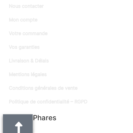
Nous contacter
Mon compte
Votre commande
Vos garanties
Livraison & Délais
Mentions légales
Conditions générales de vente
Politique de confidentialité – RGPD
Produits Phares
Ceinture noire en cuir "Alain" - largeur 3