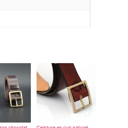
ron chocolat
Ceinture en cuir naturel