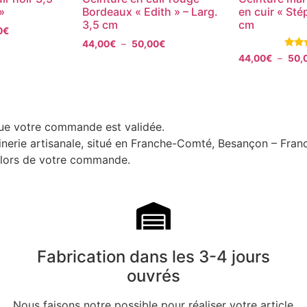
»
Bordeaux « Edith » – Larg.
en cuir « Sté
3,5 cm
cm
0
€
44,00
€
–
50,00
€
Note
44,00
€
–
50,
5.00
sur 
que votre commande est validée.
uinerie artisanale, situé en Franche-Comté, Besançon – Fran
i lors de votre commande.
Fabrication dans les 3-4 jours
ouvrés
Nous faisons notre possible pour réaliser votre article