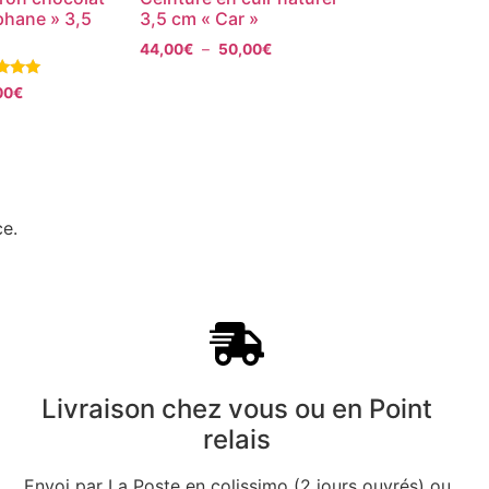
phane » 3,5
3,5 cm « Car »
44,00
€
–
50,00
€
00
€
5
ce.
Livraison chez vous ou en Point
relais
Envoi par La Poste en colissimo (2 jours ouvrés) ou