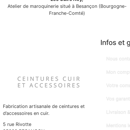
Atelier de maroquinerie situé à Besançon (Bourgogne-
Franche-Comté)
Infos et 
Nous cont
Mon comp
Votre co
Vos garant
Fabrication artisanale de ceintures et
Livraison &
d’accessoires en cuir.
5 rue Rivotte
Mentions l