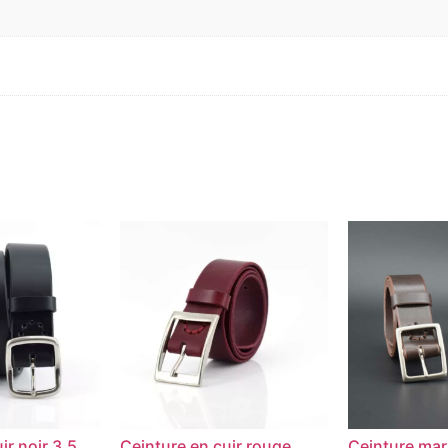
ir noir 3,5
Ceinture en cuir rouge
Ceinture mar