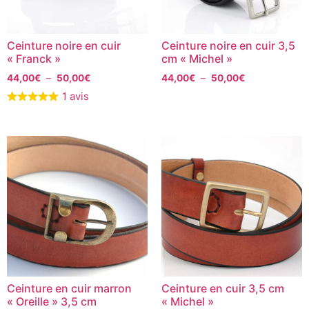
Ceinture noire en cuir
Ceinture noire en cuir 3,5
« Franck »
cm « Michel »
44,00
€
–
50,00
€
44,00
€
–
50,00
€
1 avis
Ceinture en cuir marron
Ceinture en cuir 3,5 cm
« Oreille » 3,5 cm
« Michel »