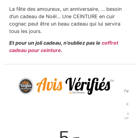
La fête des amoureux, un anniversaire, … besoin
d’un cadeau de Noël… Une CEINTURE en cuir
cognac peut être un beau cadeau qui lui servira
tous les jours.
Et pour un joli cadeau, n’oubliez pas le
coffret
cadeau pour ceinture
.
Voi
l'attest
de
confi
Avi
soumi
un con
5