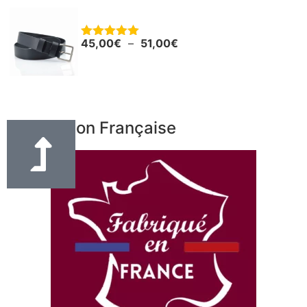
Ceinture - Ceinturon cuir noir "Boris"
45,00
€
–
51,00
€
Note
5.00
sur 5
Fabrication Française