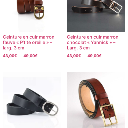
Ceinture en cuir marron
Ceinture en cuir marron
fauve « P’tite oreille » –
chocolat « Yannick » –
larg. 3 cm
Larg. 3 cm
43,00
€
–
49,00
€
43,00
€
–
49,00
€