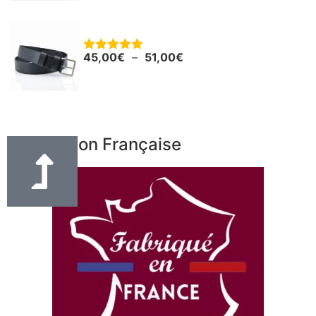
Ceinture - Ceinturon cuir noir "Boris"
45,00
€
–
51,00
€
Note
5.00
sur 5
Fabrication Française