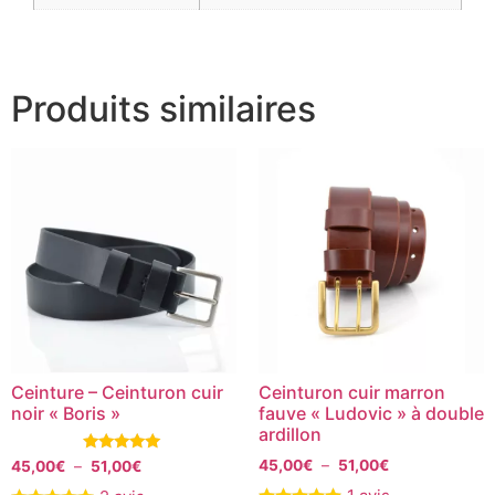
Produits similaires
Ceinture – Ceinturon cuir
Ceinturon cuir marron
noir « Boris »
fauve « Ludovic » à double
ardillon
Note
45,00
€
–
51,00
€
45,00
€
–
51,00
€
5.00
sur 5