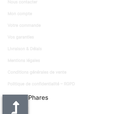
Nous contacter
Mon compte
Votre commande
Vos garanties
Livraison & Délais
Mentions légales
Conditions générales de vente
Politique de confidentialité – RGPD
Produits Phares
Ceinture noire en cuir "Alain" - largeur 3