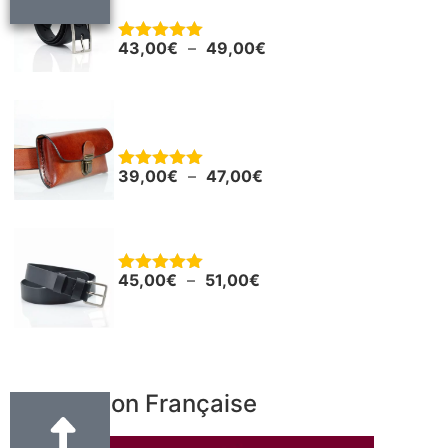
cm
43,00
€
–
49,00
€
Note
5.00
sur 5
Pochette en cuir pour smartphone ou
autres
39,00
€
–
47,00
€
Note
5.00
sur 5
Ceinture - Ceinturon cuir noir "Boris"
45,00
€
–
51,00
€
Note
5.00
sur 5
Fabrication Française