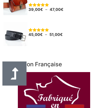
39,00
€
–
47,00
€
Note
5.00
sur 5
Ceinture - Ceinturon cuir noir "Boris"
45,00
€
–
51,00
€
Note
5.00
sur 5
Fabrication Française