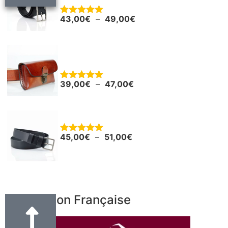
43,00
€
–
49,00
€
Note
5.00
sur 5
Pochette en cuir pour smartphone ou
autres
39,00
€
–
47,00
€
Note
5.00
sur 5
Ceinture - Ceinturon cuir noir "Boris"
45,00
€
–
51,00
€
Note
5.00
sur 5
Fabrication Française