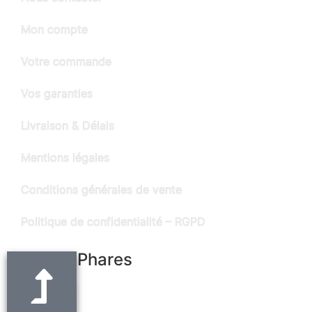
Mon compte
Votre commande
Vos garanties
Livraison & Délais
Mentions légales
Conditions générales de vente
Politique de confidentialité – RGPD
Produits Phares
Ceinture noire en cuir "Alain" - largeur 3
cm