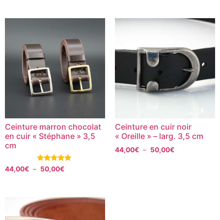
sur 5
Ceinture marron chocolat
Ceinture en cuir noir
en cuir « Stéphane » 3,5
« Oreille » – larg. 3,5 cm
cm
44,00
€
–
50,00
€
Note
44,00
€
–
50,00
€
5.00
sur 5