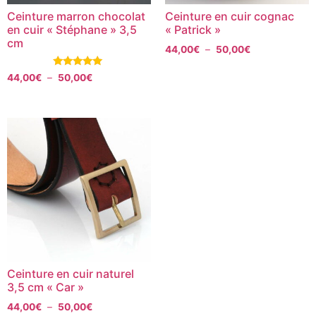
Ceinture marron chocolat
Ceinture en cuir cognac
en cuir « Stéphane » 3,5
« Patrick »
cm
44,00
€
–
50,00
€
Note
44,00
€
–
50,00
€
5.00
sur 5
Ceinture en cuir naturel
3,5 cm « Car »
44,00
€
–
50,00
€