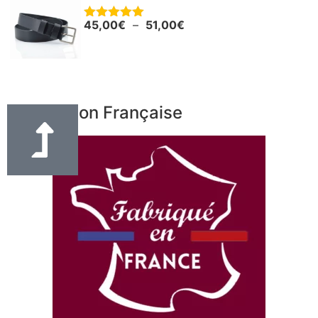
45,00
€
–
51,00
€
Note
5.00
sur 5
Fabrication Française