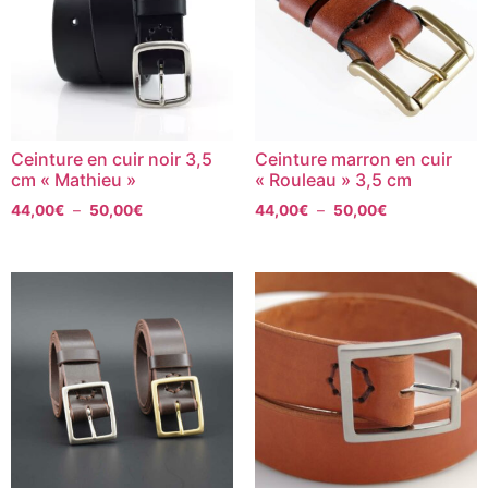
Ceinture en cuir noir 3,5
Ceinture marron en cuir
cm « Mathieu »
« Rouleau » 3,5 cm
44,00
€
–
50,00
€
44,00
€
–
50,00
€