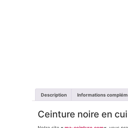
Description
Informations complém
Ceinture noire en cui
Notre site
«
ma-ceinture.com
«
vous prop