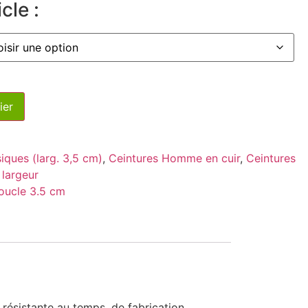
cle :
ier
iques (larg. 3,5 cm)
,
Ceintures Homme en cuir
,
Ceintures
 largeur
oucle 3.5 cm
 résistante au temps, de fabrication