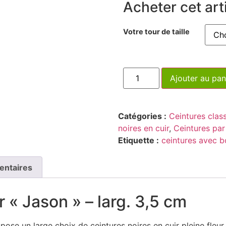
Acheter cet arti
Votre tour de taille
Ajouter au pan
Catégories :
Ceintures class
noires en cuir
,
Ceintures par
Etiquette :
ceintures avec b
entaires
r « Jason » – larg. 3,5 cm
ose un large choix de ceintures noires en cuir pleine fleur,