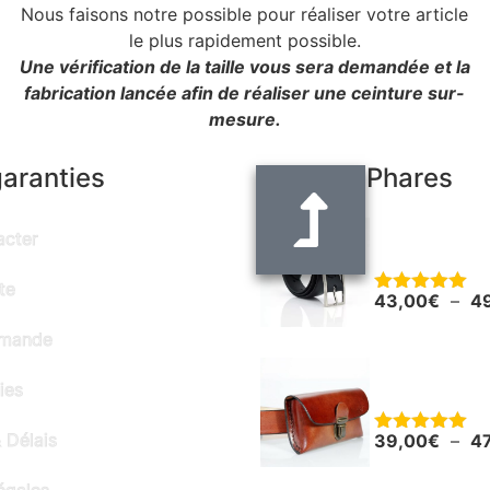
Nous faisons notre possible pour réaliser votre article
le plus rapidement possible.
Une vérification de la taille vous sera demandée et la
fabrication lancée afin de réaliser une ceinture sur-
mesure.
garanties
Produits Phares
Ceinture noir
acter
"Alain" - larg
te
43,00
€
–
4
Note
5.00
sur 5
mmande
Pochette en c
ies
smartphone o
 Délais
39,00
€
–
4
Note
5.00
sur 5