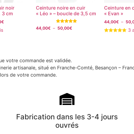
ir noir
Ceinture noire en cuir
Ceinture en c
. 3 cm
« Léo » – boucle de 3,5 cm
« Evan »
0
€
44,00
€
–
50,
Note
44,00
€
–
50,00
€
is
3 
5.00
sur 5
que votre commande est validée.
uinerie artisanale, situé en Franche-Comté, Besançon – Fran
i lors de votre commande.
Fabrication dans les 3-4 jours
ouvrés