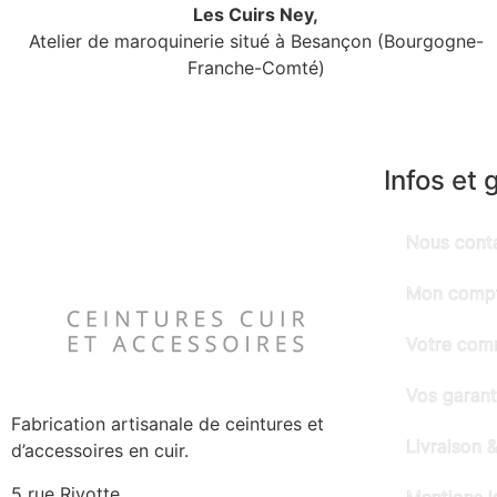
Les Cuirs Ney,
Atelier de maroquinerie situé à Besançon (Bourgogne-
Franche-Comté)
Infos et 
Nous cont
Mon comp
Votre co
Vos garant
Fabrication artisanale de ceintures et
Livraison &
d’accessoires en cuir.
5 rue Rivotte