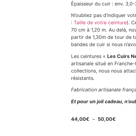
Épaisseur du cuir : env. 3,0
N’oubliez pas d’indiquer vot
:
Taille de votre ceinture
). C
70 cm à 1,20 m. Au delà, nou
partir de 1,30m de tour de 
bandes de cuir si nous n’av
Les ceintures «
Les Cuirs N
artisanale situé en Franche
collections, nous nous attac
résistants.
Fabrication artisanale franç
Et pour un joli cadeau, n’ou
44,00
€
–
50,00
€