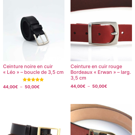
Ceinture noire en cuir
Ceinture en cuir rouge
« Léo » – boucle de 3,5 cm
Bordeaux « Erwan » – larg.
3,5 cm
Note
44,00
€
–
50,00
€
44,00
€
–
50,00
€
5.00
sur 5