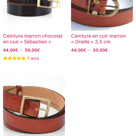
Ceinture marron chocolat
Ceinture en cuir marron
en cuir « Sébastien »
« Oreille » 3,5 cm
44,00
€
–
50,00
€
44,00
€
–
50,00
€
1 avis