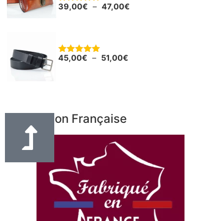
39,00
€
–
47,00
€
Note
5.00
sur 5
Ceinture - Ceinturon cuir noir "Boris"
45,00
€
–
51,00
€
Note
5.00
sur 5
Fabrication Française