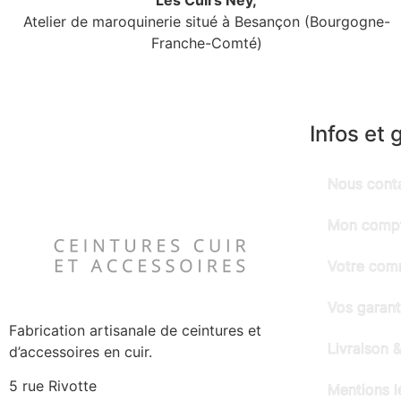
Atelier de maroquinerie situé à Besançon (Bourgogne-
Franche-Comté)
Infos et 
Nous cont
Mon comp
Votre co
Vos garant
Fabrication artisanale de ceintures et
Livraison &
d’accessoires en cuir.
5 rue Rivotte
Mentions l