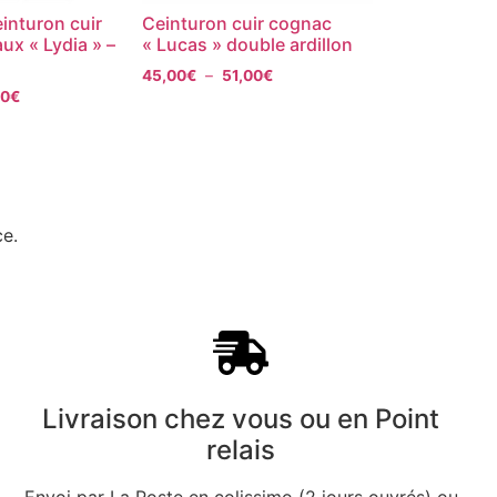
inturon cuir
Ceinturon cuir cognac
ux « Lydia » –
« Lucas » double ardillon
45,00
€
–
51,00
€
00
€
ce.
Livraison chez vous ou en Point
relais
Envoi par La Poste en colissimo (2 jours ouvrés) ou