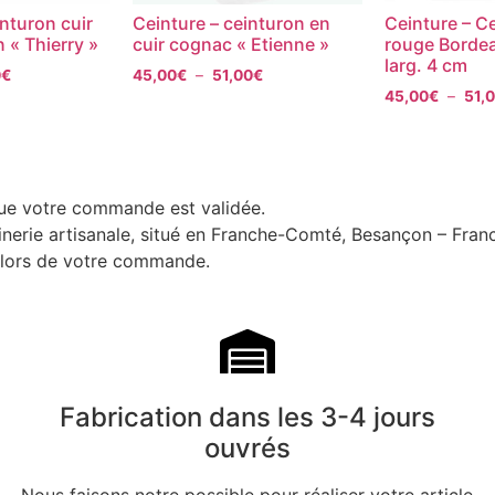
nturon cuir
Ceinture – ceinturon en
Ceinture – Ce
 « Thierry »
cuir cognac « Etienne »
rouge Bordea
larg. 4 cm
0
€
45,00
€
–
51,00
€
45,00
€
–
51,
que votre commande est validée.
uinerie artisanale, situé en Franche-Comté, Besançon – Fran
i lors de votre commande.
Fabrication dans les 3-4 jours
ouvrés
Nous faisons notre possible pour réaliser votre article