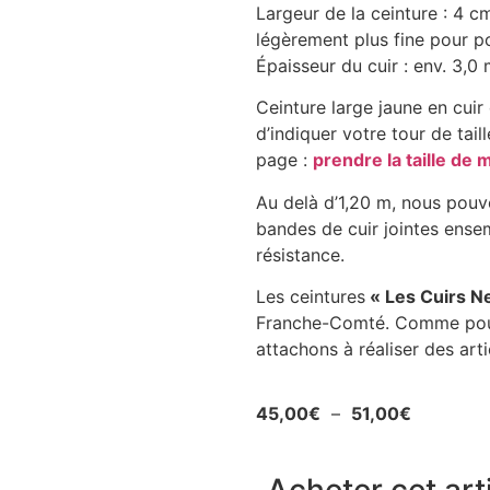
Largeur de la ceinture : 4 cm
légèrement plus fine pour po
Épaisseur du cuir : env. 3,0
Ceinture large jaune en cuir 
d’indiquer votre tour de tai
page :
prendre la taille de 
Au delà d’1,20 m, nous pouvo
bandes de cuir jointes ensem
résistance.
Les ceintures
« Les Cuirs N
Franche-Comté. Comme pour 
attachons à réaliser des arti
45,00
€
–
51,00
€
Acheter cet arti