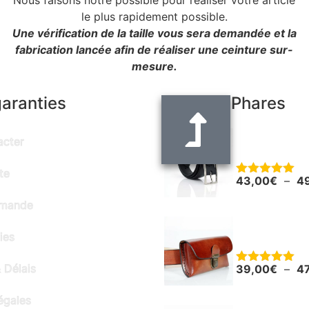
le plus rapidement possible.
Une vérification de la taille vous sera demandée et la
fabrication lancée afin de réaliser une ceinture sur-
mesure.
garanties
Produits Phares
Ceinture noir
acter
"Alain" - larg
te
43,00
€
–
4
Note
5.00
sur 5
mmande
Pochette en c
ies
smartphone o
 Délais
39,00
€
–
4
Note
5.00
sur 5
égales