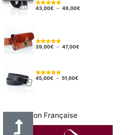
43,00
€
–
49,00
€
Note
5.00
sur 5
Pochette en cuir pour smartphone ou
autres
39,00
€
–
47,00
€
Note
5.00
sur 5
Ceinture - Ceinturon cuir noir "Boris"
45,00
€
–
51,00
€
Note
5.00
sur 5
Fabrication Française