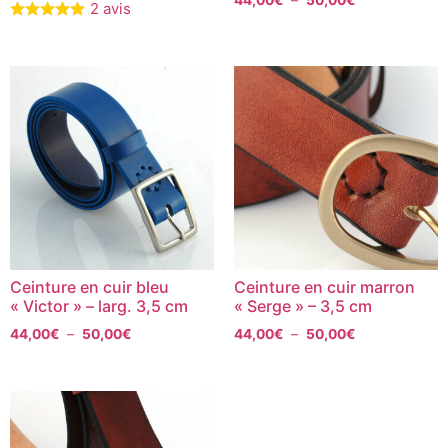
44,00
€
–
50,00
€
2 avis
Ceinture en cuir bleu
Ceinture en cuir marron
« Victor » – larg. 3,5 cm
« Serge » – 3,5 cm
44,00
€
–
50,00
€
44,00
€
–
50,00
€