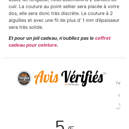
cuir. La couture au point sellier sera placée à votre
dos, elle sera donc très discrète. Le couture à 2
aiguilles et avec une fil de plus d’ 1 mm d’épaisseur
sera très solide.
Et pour un joli cadeau, n’oubliez pas le
coffret
cadeau pour ceinture
.
Voi
l'attest
de
confi
Avi
soumi
un con
5