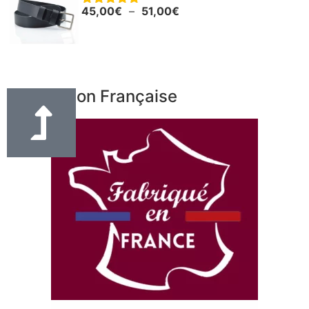
45,00
€
–
51,00
€
Note
5.00
sur 5
Fabrication Française