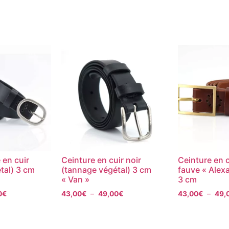
 en cuir
Ceinture en cuir noir
Ceinture en 
tal) 3 cm
(tannage végétal) 3 cm
fauve « Alexa
« Van »
3 cm
0
€
43,00
€
–
49,00
€
43,00
€
–
49,