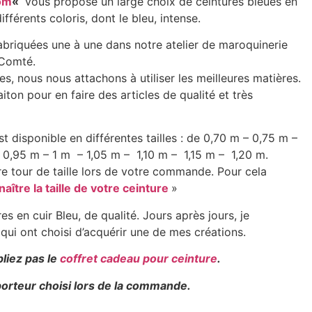
om
«
vous propose un large choix de ceintures bleues en
fférents coloris, dont le bleu, intense.
fabriquées une à une dans notre atelier de maroquinerie
-Comté.
, nous nous attachons à utiliser les meilleures matières.
laiton pour en faire des articles de qualité et très
st disponible en différentes tailles : de 0,70 m – 0,75 m –
0,95 m – 1 m – 1,05 m – 1,10 m – 1,15 m – 1,20 m.
re tour de taille lors de votre commande. Pour cela
aître la taille de votre ceinture
»
s en cuir Bleu, de qualité. Jours après jours, je
 qui ont choisi d’acquérir une de mes créations.
bliez pas le
coffret cadeau pour ceinture
.
sporteur choisi lors de la commande.