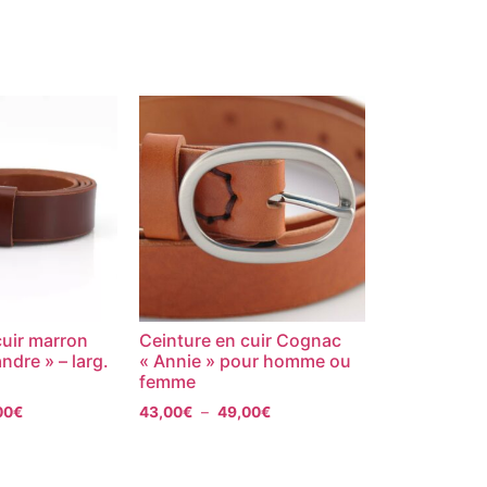
cuir marron
Ceinture en cuir Cognac
ndre » – larg.
« Annie » pour homme ou
femme
00
€
43,00
€
–
49,00
€