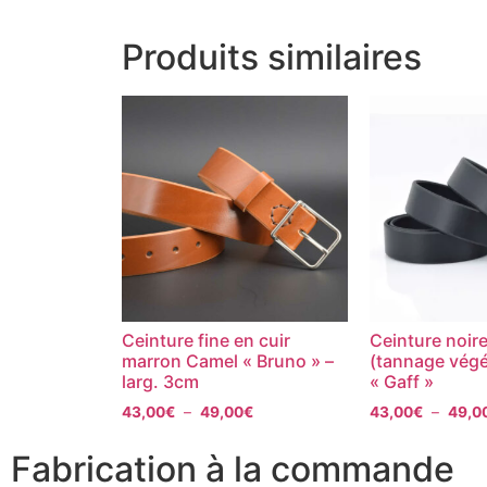
Produits similaires
Ceinture fine en cuir
Ceinture noire
marron Camel « Bruno » –
(tannage végé
larg. 3cm
« Gaff »
43,00
€
–
49,00
€
43,00
€
–
49,0
Fabrication à la commande