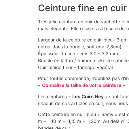
Ceinture fine en cuir
Très jolie ceinture en cuir de vachette ple
mais élégante. Elle résistera à l’usure du 
Largeur de la ceinture en cuir bleu : 3 cm
entrer dans la boucle, soit env. 2,8cm)
Épaisseur du cuir : env. 3,0 – 3,2 mm
Boucle en laiton / finition nickelée satinée
Cuir pleine fleur – tannage végétal
Pour toutes commande, n’oubliez pas d’indi
«
Connaître la taille de votre ceinture
»
Les ceintures «
Les Cuirs Ney
» sont fabr
chacun de nos articles en cuir, nous nous 
Cette ceinture en cuir bleu « Samy » est 
m – 1,10 m – 1,15 m – 1,20m. Au delà d’1,
bandes de cuir.