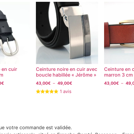
 en cuir
Ceinture noire en cuir avec
Ceinture en c
cm
boucle habillée « Jérôme »
marron 3 cm 
0
€
43,00
€
–
49,00
€
43,00
€
–
49,
1 avis
que votre commande est validée.