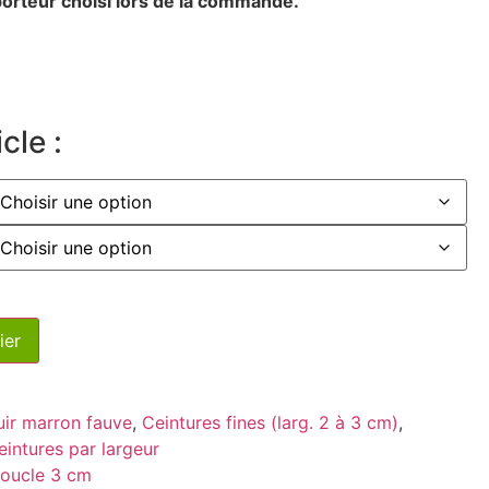
sporteur choisi lors de la commande.
cle :
ier
uir marron fauve
,
Ceintures fines (larg. 2 à 3 cm)
,
eintures par largeur
boucle 3 cm