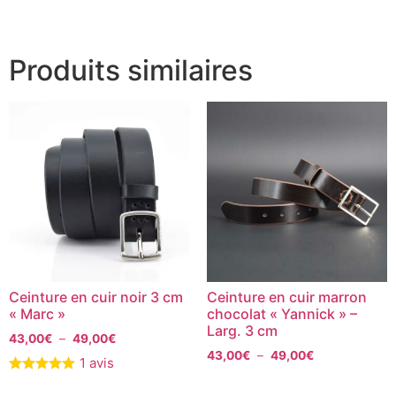
Produits similaires
Ceinture en cuir noir 3 cm
Ceinture en cuir marron
« Marc »
chocolat « Yannick » –
Larg. 3 cm
43,00
€
–
49,00
€
43,00
€
–
49,00
€
1 avis