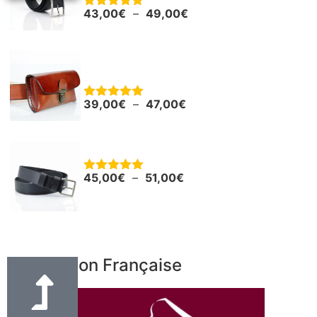
43,00
€
–
49,00
€
Note
5.00
sur 5
Pochette en cuir pour smartphone ou
autres
39,00
€
–
47,00
€
Note
5.00
sur 5
Ceinture - Ceinturon cuir noir "Boris"
45,00
€
–
51,00
€
Note
5.00
sur 5
Fabrication Française