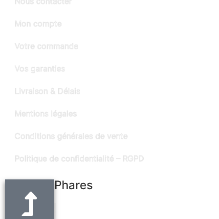
Nous contacter
Mon compte
Votre commande
Vos garanties
Livraison & Délais
Mentions légales
Conditions générales de vente
Politique de confidentialité – RGPD
Produits Phares
Ceinture noire en cuir "Alain" - largeur 3