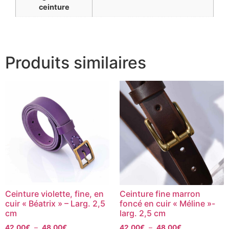
ceinture
Produits similaires
Ceinture violette, fine, en
Ceinture fine marron
cuir « Béatrix » – Larg. 2,5
foncé en cuir « Méline »-
cm
larg. 2,5 cm
42,00
€
–
48,00
€
42,00
€
–
48,00
€