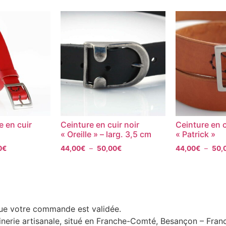
e en cuir
Ceinture en cuir noir
Ceinture en 
« Oreille » – larg. 3,5 cm
« Patrick »
0
€
44,00
€
–
50,00
€
44,00
€
–
50,
que votre commande est validée.
uinerie artisanale, situé en Franche-Comté, Besançon – Fran