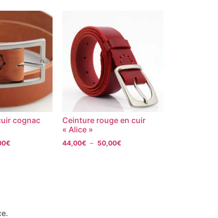
cuir cognac
Ceinture rouge en cuir
« Alice »
00
€
44,00
€
–
50,00
€
ce.