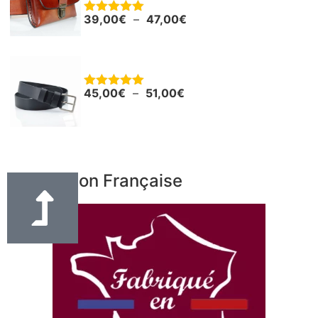
39,00
€
–
47,00
€
Note
5.00
sur 5
Ceinture - Ceinturon cuir noir "Boris"
45,00
€
–
51,00
€
Note
5.00
sur 5
Fabrication Française