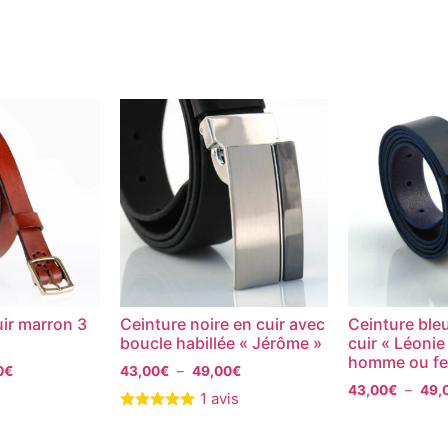
uir marron 3
Ceinture noire en cuir avec
Ceinture ble
boucle habillée « Jérôme »
cuir « Léonie
homme ou f
0
€
43,00
€
–
49,00
€
43,00
€
–
49,
1 avis