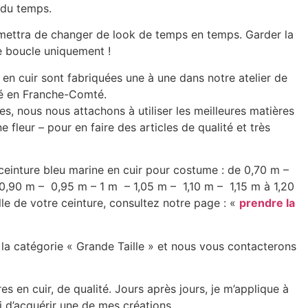
l du temps.
rmettra de changer de look de temps en temps. Garder la
de boucle uniquement !
en cuir sont fabriquées une à une dans notre atelier de
ué en Franche-Comté.
, nous nous attachons à utiliser les meilleures matières
ne fleur – pour en faire des articles de qualité et très
 ceinture bleu marine en cuir pour costume : de 0,70 m –
0,90 m – 0,95 m – 1 m – 1,05 m – 1,10 m – 1,15 m à 1,20
lle de votre ceinture, consultez notre page : «
prendre la
 la catégorie « Grande Taille » et nous vous contacterons
s en cuir, de qualité. Jours après jours, je m’applique à
si d’acquérir une de mes créations.