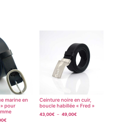
ue marine en
Ceinture noire en cuir,
 » pour
boucle habillée « Fred »
emme
43,00
€
–
49,00
€
00
€