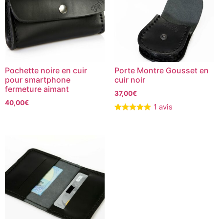
Pochette noire en cuir
Porte Montre Gousset en
pour smartphone
cuir noir
fermeture aimant
37,00
€
40,00
€
1 avis