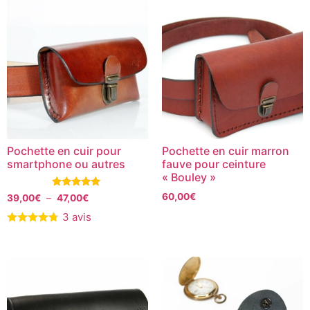
Pochette en cuir pour
Pochette en cuir marron
smartphone ou autres
fauve pour ceinture
« Bouley »
Note
60,00
€
39,00
€
–
47,00
€
5.00
sur 5
3 avis