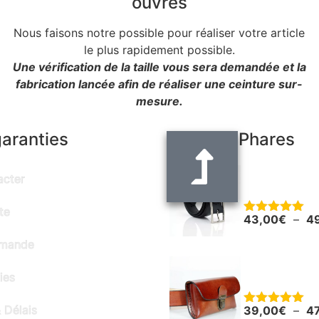
ouvrés
Nous faisons notre possible pour réaliser votre article
le plus rapidement possible.
Une vérification de la taille vous sera demandée et la
fabrication lancée afin de réaliser une ceinture sur-
mesure.
garanties
Produits Phares
Ceinture noir
acter
"Alain" - larg
te
43,00
€
–
4
Note
5.00
sur 5
mmande
Pochette en c
ies
smartphone o
 Délais
39,00
€
–
4
Note
5.00