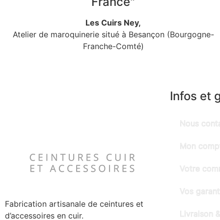
France"
Les Cuirs Ney,
Atelier de maroquinerie situé à Besançon (Bourgogne-
Franche-Comté)
Infos et 
Nous cont
Mon comp
Votre co
Vos garant
Fabrication artisanale de ceintures et
Livraison &
d’accessoires en cuir.