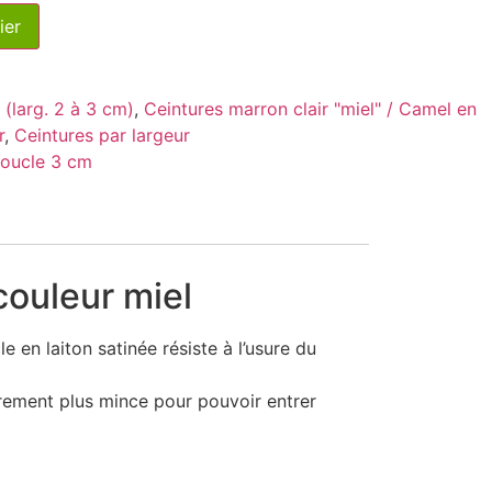
ier
 (larg. 2 à 3 cm)
,
Ceintures marron clair "miel" / Camel en
r
,
Ceintures par largeur
boucle 3 cm
couleur miel
e en laiton satinée résiste à l’usure du
gèrement plus mince pour pouvoir entrer