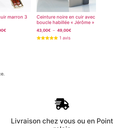
cuir marron 3
Ceinture noire en cuir avec
boucle habillée « Jérôme »
00
€
43,00
€
–
49,00
€
1 avis
ce.
Livraison chez vous ou en Point