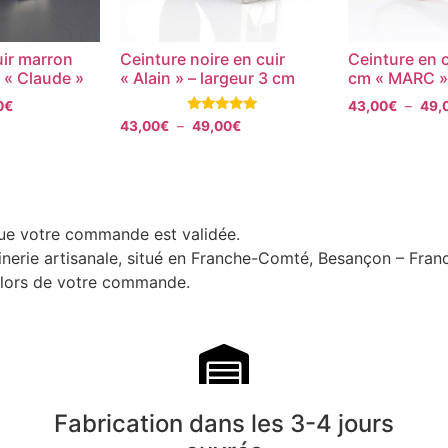
uir marron
Ceinture noire en cuir
Ceinture en 
 « Claude »
« Alain » – largeur 3 cm
cm « MARC »
0
€
43,00
€
–
49,
Note
43,00
€
–
49,00
€
5.00
sur 5
que votre commande est validée.
uinerie artisanale, situé en Franche-Comté, Besançon – Fran
i lors de votre commande.
Fabrication dans les 3-4 jours