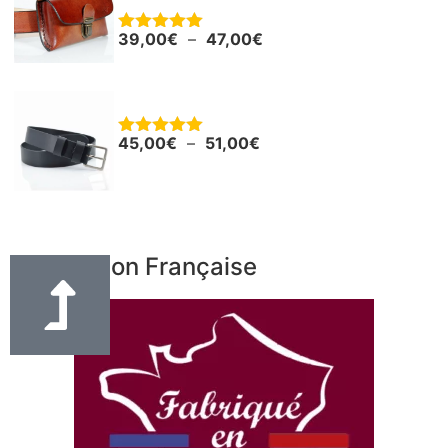
39,00
€
–
47,00
€
Note
5.00
sur 5
Ceinture - Ceinturon cuir noir "Boris"
45,00
€
–
51,00
€
Note
5.00
sur 5
Fabrication Française