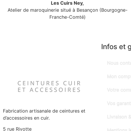
Les Cuirs Ney,
Atelier de maroquinerie situé à Besançon (Bourgogne-
Franche-Comté)
Infos et 
Nous cont
Mon comp
Votre co
Vos garant
Fabrication artisanale de ceintures et
Livraison &
d’accessoires en cuir.
5 rue Rivotte
Mentions l