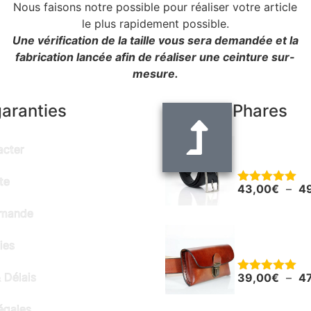
Nous faisons notre possible pour réaliser votre article
le plus rapidement possible.
Une vérification de la taille vous sera demandée et la
fabrication lancée afin de réaliser une ceinture sur-
mesure.
garanties
Produits Phares
Ceinture noir
acter
"Alain" - larg
te
43,00
€
–
4
Note
5.00
sur 5
mmande
Pochette en c
ies
smartphone o
 Délais
39,00
€
–
4
Note
5.00
sur 5
égales