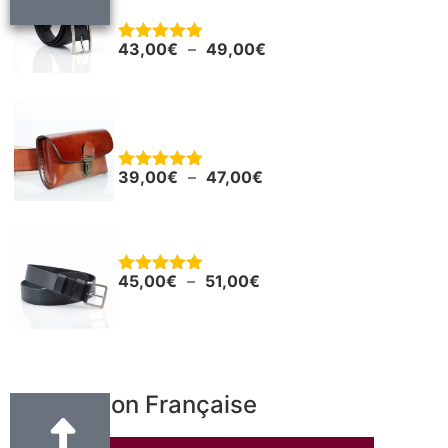
cm
43,00
€
–
49,00
€
Note
5.00
sur 5
Pochette en cuir pour smartphone ou
autres
39,00
€
–
47,00
€
Note
5.00
sur 5
Ceinture - Ceinturon cuir noir "Boris"
45,00
€
–
51,00
€
Note
5.00
sur 5
Fabrication Française