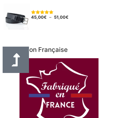
Ceinture - Ceinturon cuir noir "Boris"
45,00
€
–
51,00
€
Note
5.00
sur 5
Fabrication Française