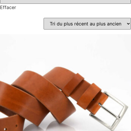
Effacer
Les ceintures marron cognac sont une pièce intemporelle,
considérée comme étant un classique à toute garde-robe.
Elles offrent une touche élégante à chaque tenue. Elles
sont entièrement faites à la main, ce qui en fait des objets
uniques et précieux. La teinte marron cognac est neutre et
intemporelle, ce qui en fait l’accessoire parfait que vous
pouvez porter avec toutes sortes de styles et de couleurs.
Le cuir est également connu pour durer des années et
pour résister aux intempéries et aux changements de
mode. Elles peuvent être portées pour toutes les
occasions, du travail à une soirée informelle. Elles sont
également un excellent cadeau pour un être cher ou pour
vous-même ! Elles conviennent à tous, homme ou femme.
Des matières nobles
sélectionnées pour votre
confort : les cuirs et leurs