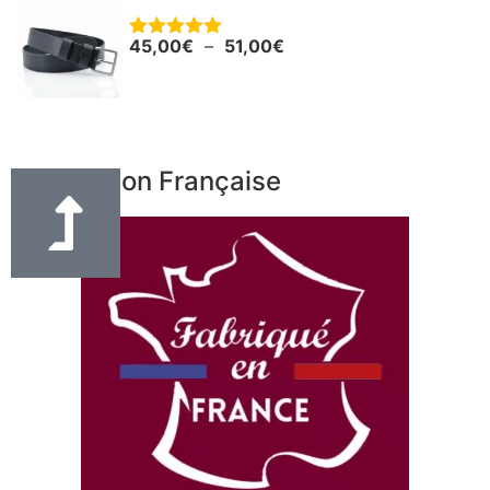
Ceinture - Ceinturon cuir noir "Boris"
45,00
€
–
51,00
€
Note
5.00
sur 5
Fabrication Française