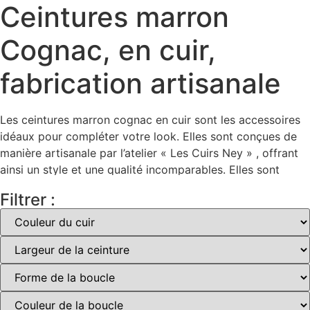
Ceintures marron
Cognac, en cuir,
fabrication artisanale
Les ceintures marron cognac en cuir sont les accessoires
idéaux pour compléter votre look. Elles sont conçues de
manière artisanale par l’atelier « Les Cuirs Ney » , offrant
ainsi un style et une qualité incomparables. Elles sont
dotées d’une boucle argentée satinée et d’un ou 2
Filtrer :
passants, ce qui permet un ajustement parfait. Elles sont
également faites de cuir véritable, ce qui les rend
résistantes, robustes et durables. Elles sont disponibles
dans une variété de styles et peuvent être portées avec
des tenues formelles et décontractées.
Un style intemporel :