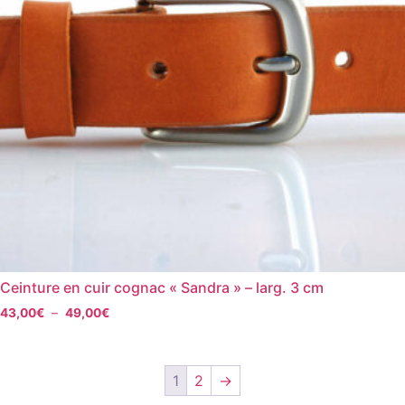
Ceinture en cuir cognac « Sandra » – larg. 3 cm
43,00
€
–
49,00
€
1
2
→