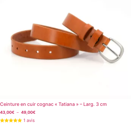
maroquinerie, vous obtiendrez un look unique et de haute
qualité.Elles sont faites à la main dans des matériaux
durables et robustes qui sont très appréciés. La boucle en
laiton argentée satinée et le ou les passants permettent un
ajustement parfait, et les différents styles disponibles
offrent une grande variété de possibilités pour porter ces
accessoires avec des tenues formelles et décontractées.
Ces ceintures sont à la fois simples mais élégantes, et sont
le moyen idéal de compléter votre look.
Ceinture en cuir cognac « Tatiana » – Larg. 3 cm
43,00
€
–
49,00
€
1 avis